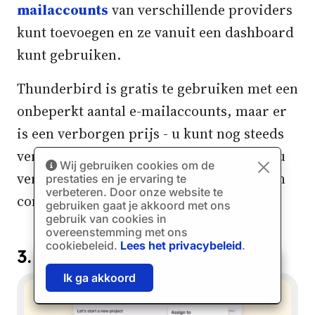
mailaccounts
van verschillende providers
kunt toevoegen en ze vanuit een dashboard
kunt gebruiken.
Thunderbird is gratis te gebruiken met een
onbeperkt aantal e-mailaccounts, maar er
is een verborgen prijs - u kunt nog steeds
vertragingen en bugs ervaren waarvoor u
Wij gebruiken cookies om de
verzoeken om fixes moet indienen via een
prestaties en je ervaring te
verbeteren. Door onze website te
community forum dat pro bono werkt.
gebruiken gaat je akkoord met ons
gebruik van cookies in
overeenstemming met ons
cookiebeleid.
Lees het privacybeleid
.
3. Spark
🎉
SPECIAL: 75%
korting
en 2e licentie is
03h
59m
43s
Ik ga akkoord
GRATIS!