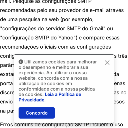
mail. Pesquise as configurações SMTP
recomendadas pelo seu provedor de e-mail através
de uma pesquisa na web (por exemplo,
"configurações do servidor SMTP do Gmail" ou
"configuração SMTP do Yahoo") e compare essas
recomendações oficiais com as configurações
configuradas na guia Identidades do Mailbird. Os três
Utilizamos cookies para melhorar
parâmetros SMTP críticos que devem coincidir
o desempenho e melhorar a sua
experiência. Ao utilizar o nosso
exatamente são o nome do servidor, o número da
website, concorda com a nossa
porta e o tipo de criptografia—até mesmo pequenas
utilização de cookies em
conformidade com a nossa política
discrepâncias nesses valores resultarão em falhas no
de cookies.
Leia a Política de
Privacidade
.
envio de rascunhos e e-mails permanecendo presos
na pasta de Rascunhos.
Concordo
Erros comuns de configuração SMTP incluem o uso