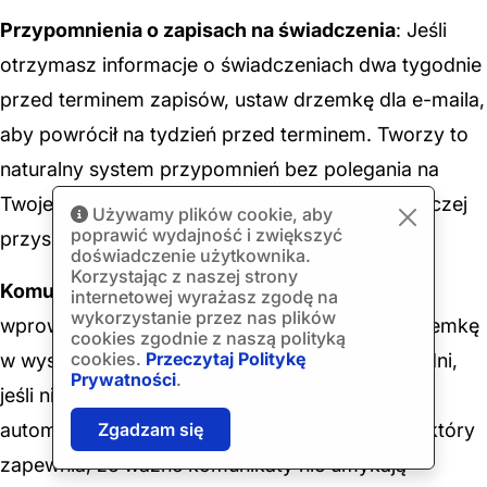
Przypomnienia o zapisach na świadczenia
: Jeśli
otrzymasz informacje o świadczeniach dwa tygodnie
przed terminem zapisów, ustaw drzemkę dla e-maila,
aby powrócił na tydzień przed terminem. Tworzy to
naturalny system przypomnień bez polegania na
Twojej pamięci lub zatorowania skrzynki odbiorczej
Używamy plików cookie, aby
poprawić wydajność i zwiększyć
przyszłymi e-mailami.
doświadczenie użytkownika.
Korzystając z naszej strony
Komunikacje follow-up
: Po wysłaniu
internetowej wyrażasz zgodę na
wykorzystanie przez nas plików
wprowadzającego e-maila do kolegi, ustaw drzemkę
cookies zgodnie z naszą polityką
cookies.
Przeczytaj Politykę
w wysłanej wiadomości, aby powróciła za trzy dni,
Prywatności
.
jeśli nie otrzymasz odpowiedzi. Tworzy to
automatyczny system przypomnień follow-up, który
Zgadzam się
zapewnia, że ważne komunikaty nie umykają