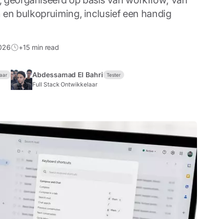
, georganiseerd op basis van workflow; van
n en bulkopruiming, inclusief een handig
2026
+15 min read
Abdessamad El Bahri
aar
Tester
Full Stack Ontwikkelaar