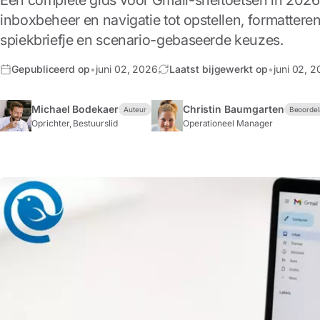
Een complete gids voor Gmail-sneltoetsen in 2026
inboxbeheer en navigatie tot opstellen, formattere
spiekbriefje en scenario-gebaseerde keuzes.
Gepubliceerd op
•
juni 02, 2026
Laatst bijgewerkt op
•
juni 02, 
Michael Bodekaer
Christin Baumgarten
Auteur
Beoordel
Oprichter, Bestuurslid
Operationeel Manager