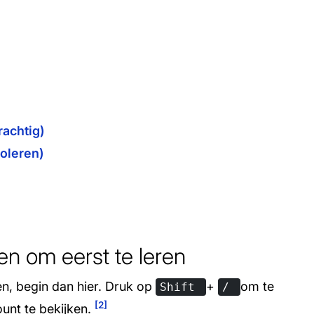
rachtig)
roleren)
sen om eerst te leren
ren, begin dan hier. Druk op
+
om te
Shift
/
[2]
ount te bekijken.