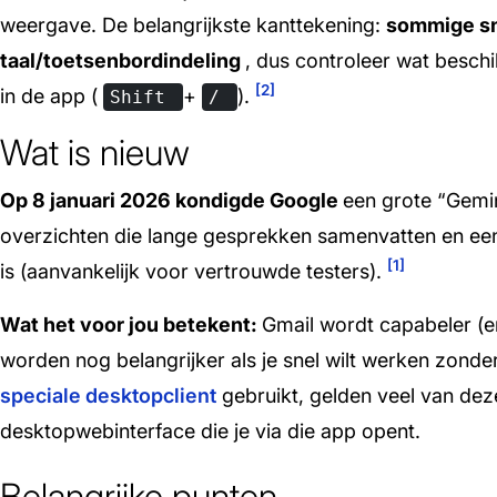
weergave. De belangrijkste kanttekening:
sommige sn
taal/toetsenbordindeling
, dus controleer wat beschi
[2]
in de app (
+
).
Shift
/
Wat is nieuw
Op 8 januari 2026 kondigde Google
een grote “Gemin
overzichten die lange gesprekken samenvatten en een A
[1]
is (aanvankelijk voor vertrouwde testers).
Wat het voor jou betekent:
Gmail wordt capabeler (e
worden nog belangrijker als je snel wilt werken zonde
speciale desktopclient
gebruikt, gelden veel van de
desktopwebinterface die je via die app opent.
Belangrijke punten