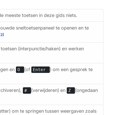
e meeste toetsen in deze gids niets.
ouwde sneltoetsenpaneel te openen en te
[2]
 toetsen (interpunctie/haken) en werken
egen en
(of
) om een gesprek te
O
Enter
rchiveren),
(verwijderen) en
(ongedaan
#
Z
etter) om te springen tussen weergaven zoals