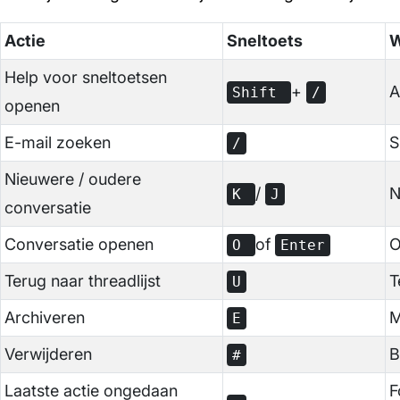
Actie
Sneltoets
W
Help voor sneltoetsen
+
A
Shift
/
openen
E-mail zoeken
S
/
Nieuwere / oudere
/
N
K
J
conversatie
Conversatie openen
of
O
O
Enter
Terug naar threadlijst
T
U
Archiveren
M
E
Verwijderen
B
#
Laatste actie ongedaan
F