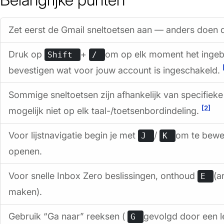
Zet eerst de Gmail sneltoetsen aan — anders doen d
Druk op
+
om op elk moment het ingeb
Shift
/
bevestigen wat voor jouw account is ingeschakeld.
Sommige sneltoetsen zijn afhankelijk van specifieke
[2]
mogelijk niet op elk taal-/toetsenbordindeling.
Voor lijstnavigatie begin je met
/
om te bew
J
K
openen.
Voor snelle Inbox Zero beslissingen, onthoud
(a
E
maken).
Gebruik “Ga naar” reeksen (
gevolgd door een l
G