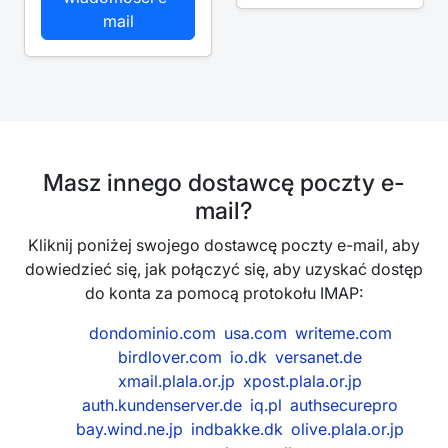
mail
Masz innego dostawcę poczty e-
mail?
Kliknij poniżej swojego dostawcę poczty e-mail, aby
dowiedzieć się, jak połączyć się, aby uzyskać dostęp
do konta za pomocą protokołu IMAP:
dondominio.com
usa.com
writeme.com
birdlover.com
io.dk
versanet.de
xmail.plala.or.jp
xpost.plala.or.jp
auth.kundenserver.de
iq.pl
authsecurepro
bay.wind.ne.jp
indbakke.dk
olive.plala.or.jp