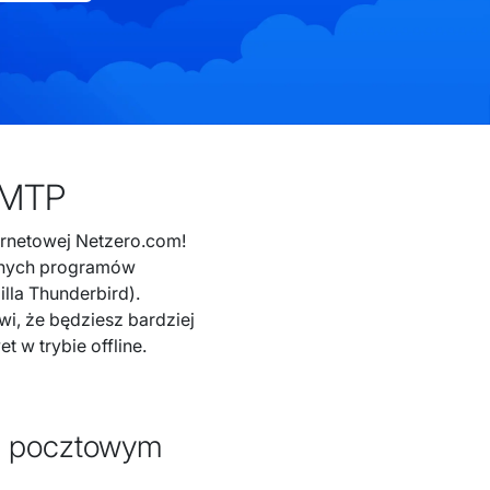
SMTP
ternetowej Netzero.com!
nnych programów
illa Thunderbird).
, że będziesz bardziej
 w trybie offline.
m pocztowym