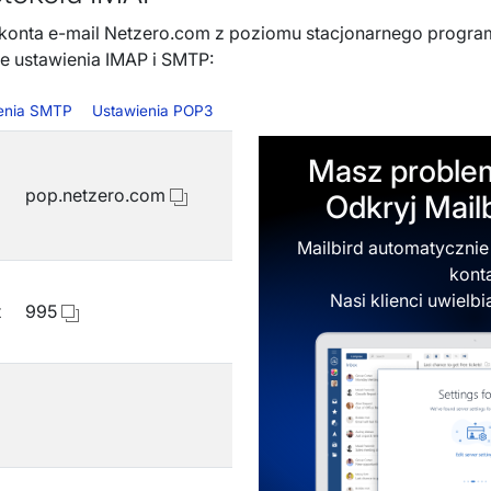
konta e-mail Netzero.com z poziomu stacjonarnego progr
e ustawienia IMAP i SMTP:
enia SMTP
Ustawienia POP3
Masz proble
pop.netzero.com
Odkryj Mail
Mailbird automatycznie
kont
Nasi klienci uwielbi
t
995