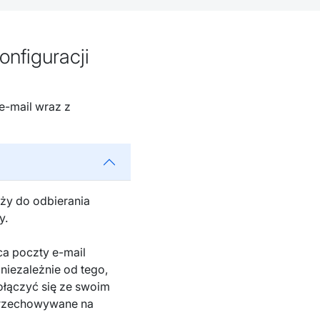
nfiguracji
e-mail wraz z
uży do odbierania
y.
ca poczty e-mail
niezależnie od tego,
połączyć się ze swoim
 przechowywane na