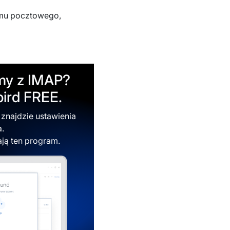
amu pocztowego,
my z IMAP?
bird FREE.
 znajdzie ustawienia
a.
ają ten program.