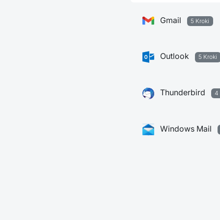
Gmail
5 Kroki
Outlook
5 Kroki
Thunderbird
4
Windows Mail