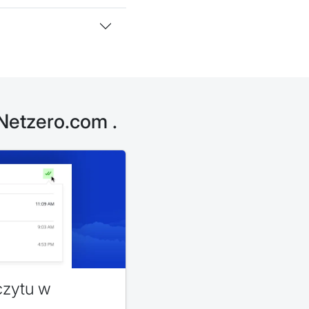
Netzero.com .
czytu w