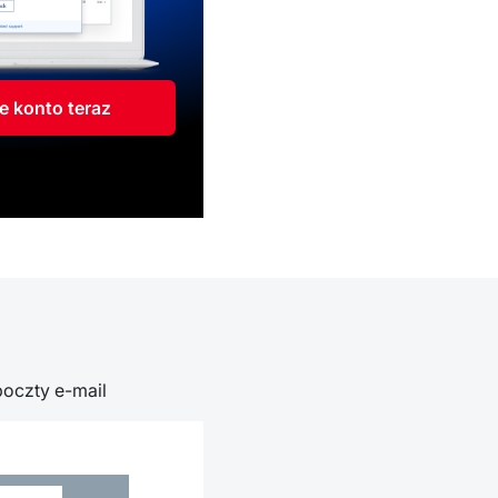
e konto teraz
poczty e-mail