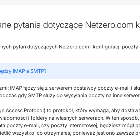
e pytania dotyczące Netzero.com ko
nych pytań dotyczących Netzero.com i konfiguracji poczty 
 między IMAP a SMTP?
mi: IMAP łączy się z serwerem dostawcy poczty e-mail i sł
odczas gdy SMTP służy do wysyłania poczty na inne serwer
ge Access Protocol) to protokół, który wymaga, aby dostaw
wiadomości i foldery na własnych serwerach. W ten sposób, 
nta poczty e-mail, czy poczty internetowej, będziesz mógł 
ietlić wszystko, co otrzymałeś, ponieważ jest ono zawsze