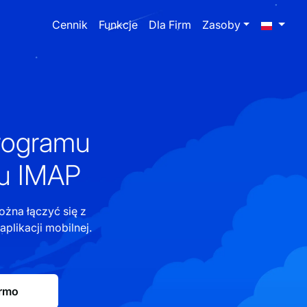
Cennik
Funkcje
Dla Firm
Zasoby
programu
łu IMAP
żna łączyć się z
likacji mobilnej.
armo