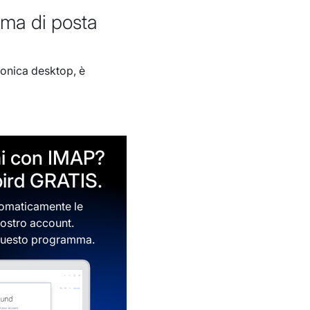
mma di posta
ronica desktop, è
i con IMAP?
bird GRATIS.
tomaticamente le
vostro account.
o questo programma.