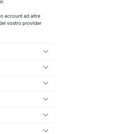
r.
io account ad altre
 del vostro provider