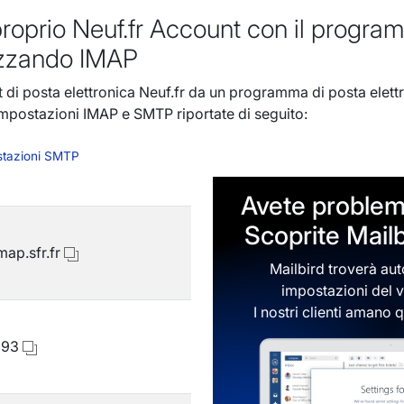
proprio Neuf.fr Account con il progra
lizzando IMAP
 di posta elettronica Neuf.fr da un programma di posta elett
 impostazioni IMAP e SMTP riportate di seguito:
tazioni SMTP
Avete problem
Scoprite Mail
map.sfr.fr
Mailbird troverà au
impostazioni del 
I nostri clienti aman
993