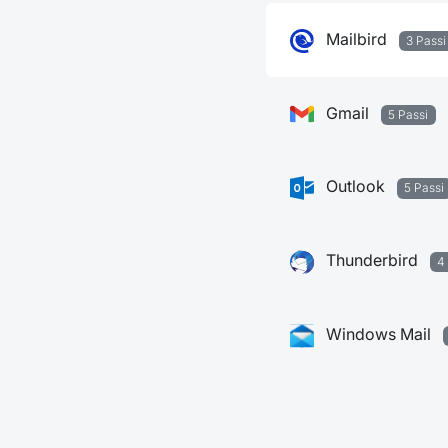
Mailbird
3 Passi
Gmail
5 Passi
Outlook
5 Passi
Thunderbird
4
Windows Mail