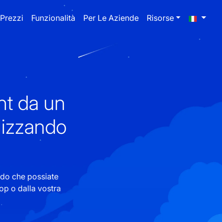
Prezzi
Funzionalità
Per Le Aziende
Risorse
nt da un
lizzando
odo che possiate
op o dalla vostra