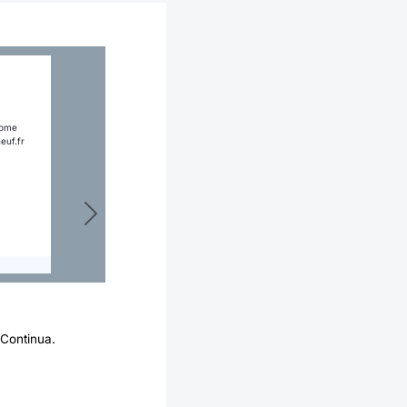
nome
euf.fr
Avanti
 Continua.