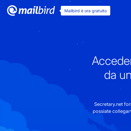
Mailbird è ora gratuito
Acceder
da un
Secretary.net fo
possiate collegar