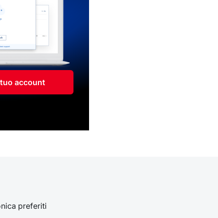
l tuo account
onica preferiti