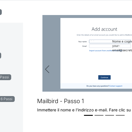
Nome e cog
your-
email@secret
Precedente
 Passi
6 Passi
Mailbird - Passo 1
Immettere il nome e l'indirizzo e-mail. Fare clic su