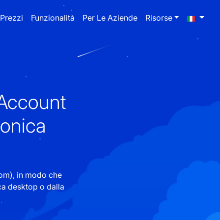
Prezzi
Funzionalità
Per Le Aziende
Risorse
 Account
ronica
com), in modo che
ca desktop o dalla