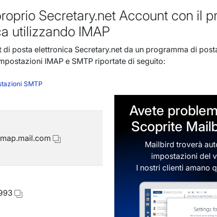
proprio Secretary.net Account con il
ca utilizzando IMAP
 di posta elettronica Secretary.net da un programma di posta
 impostazioni IMAP e SMTP riportate di seguito:
tazioni SMTP
Avete problem
Scoprite Mail
imap.mail.com
Mailbird troverà au
impostazioni del 
I nostri clienti aman
993