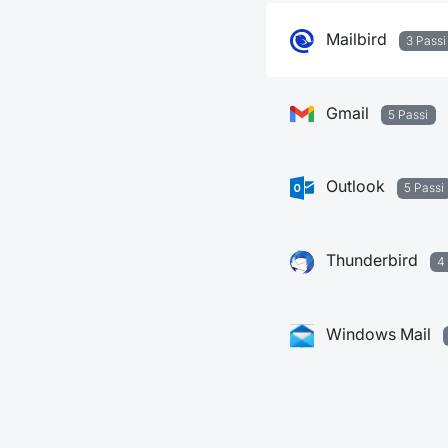
Mailbird
3 Passi
Gmail
5 Passi
Outlook
5 Passi
Thunderbird
4
Windows Mail