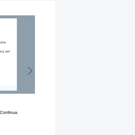
nome
ary.net
Avanti
 Continua.