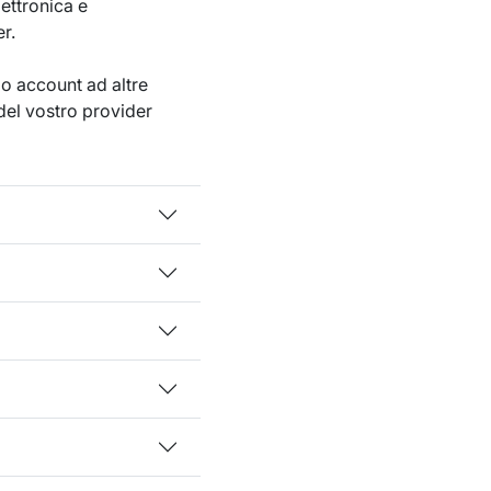
ettronica e
r.
io account ad altre
 del vostro provider