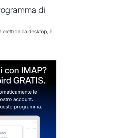
 programma di
 elettronica desktop, è
i con IMAP?
bird GRATIS.
tomaticamente le
vostro account.
o questo programma.