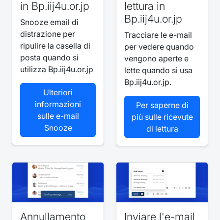
in Bp.iij4u.or.jp
lettura in
Bp.iij4u.or.jp
Snooze email di
distrazione per
Tracciare le e-mail
ripulire la casella di
per vedere quando
posta quando si
vengono aperte e
utilizza Bp.iij4u.or.jp
lette quando si usa
Bp.iij4u.or.jp.
Ulteriori
informazioni
Per saperne di
sulle e-mail
più sulle ricevute
Snooze
di lettura
Annullamento
Inviare l'e-mail