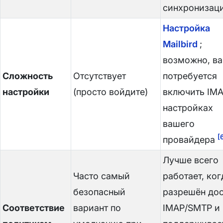
синхронизац
Настройка
Mailbird
;
возможно, в
Сложность
Отсутствует
потребуется
настройки
(просто войдите)
включить IMA
настройках
вашего
[
провайдера
Лучше всего
Часто самый
работает, ког
безопасный
разрешён дос
Соответствие
вариант по
IMAP/SMTP и