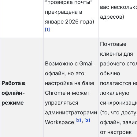
“проверка почты”
вас нескольк
прекращена в
адресов)
январе 2026 года)
[1]
Почтовые
клиенты для
Возможно с Gmail
рабочего сто
офлайн, но это
обычно
Работа в
настройка на базе
полагаются н
офлайн-
Chrome и может
локальную
режиме
управляться
синхронизац
администраторами
(то, что дост
[2]
,
[3]
Workspace
офлайн, зави
от настроек