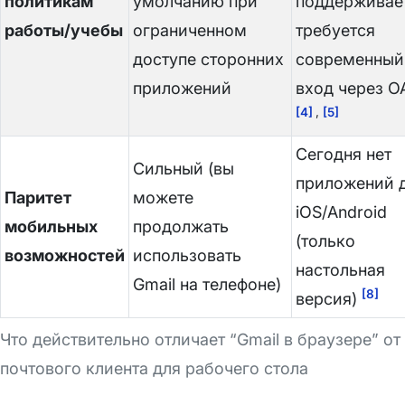
политикам
умолчанию при
поддерживае
работы/учебы
ограниченном
требуется
доступе сторонних
современный
приложений
вход через O
[4]
,
[5]
Сегодня нет
Сильный (вы
приложений 
Паритет
можете
iOS/Android
мобильных
продолжать
(только
возможностей
использовать
настольная
Gmail на телефоне)
[8]
версия)
Что действительно отличает “Gmail в браузере” от
почтового клиента для рабочего стола