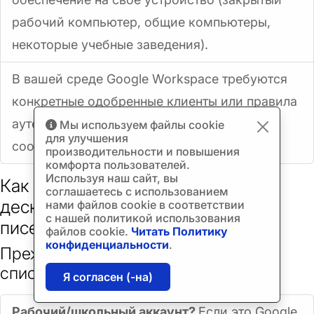
рабочий компьютер, общие компьютеры,
некоторые учебные заведения).
В вашей среде Google Workspace требуются
конкретные одобренные клиенты или правила
аутентификации, которым вы не можете
Мы используем файлы cookie
для улучшения
[4]
соответствовать (уточните у ИТ-отдела).
производительности и повышения
комфорта пользователей.
Используя наш сайт, вы
Как перейти с Gmail в браузере на
соглашаетесь с использованием
десктопный клиент (без потери
нами файлов cookie в соответствии
с нашей политикой использования
писем)
файлов cookie.
Читать Политику
конфиденциальности
.
Прежде чем начать: контрольный
список на 3 минуты
Я согласен (-на)
Рабочий/школьный аккаунт?
Если это Google