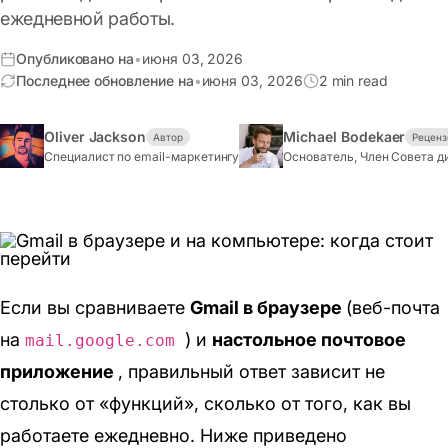
ежедневной работы.
Опубликовано на
•
июня 03, 2026
Последнее обновление на
•
июня 03, 2026
2 min read
Oliver Jackson
Michael Bodekaer
Автор
Реценз
Специалист по email-маркетингу
Основатель, Член Совета д
Если вы сравниваете
Gmail в браузере
(веб-почта
на
) и
настольное почтовое
mail.google.com
приложение
, правильный ответ зависит не
столько от «функций», сколько от того, как вы
работаете ежедневно. Ниже приведено