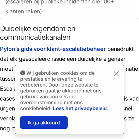
(escaleren bij publieke incidenten die 100+
klanten raken)
Duidelijke eigendom en
communicatiekanalen
Pylon’s gids voor klant-escalatiebeheer
benadrukt
dat elk geëscaleerd issue een duidelijke eigenaar
moet hebben die verantwoordelijk is voor coördinatie
Wij gebruiken cookies om de
tussen teams en klantcommunicatie.
prestaties en je ervaring te
verbeteren. Door onze website te
Escalatiestructuren moeten expliciet maken hoe
gebruiken gaat je akkoord met ons
gebruik van cookies in
cases tussen teams of niveaus overgaan op basis van
overeenstemming met ons
cookiebeleid.
Lees het privacybeleid
.
urgentie en impact, met een voorkeur voor het snel
verplaatsen van cases met hoge impact, zelfs als ze
Ik ga akkoord
nog maar kort in de wachtrij staan.